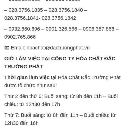
0902.765.866
📧 Email: hoachat@dactruongphat.vn
GIỜ LÀM VIỆC TẠI CÔNG TY HÓA CHẤT ĐẮC
TRƯỜNG PHÁT
Thời gian làm việc
tại Hóa Chất Đắc Trường Phát
được tổ chức như sau:
Thứ 2 đến thứ 6: Buổi sáng: từ 8h đến 11h – Buổi
chiều: từ 12h30 đến 17h
Thứ 7: Buổi sáng: từ 8h đến 11h – Buổi chiều: từ
12h30 đến 16h
Chủ nhật: Nghỉ chủ nhật hàng tuần
Chúng tôi rất trân trọng thời gian và cam kết tuân
thủ giờ làm việc để đảm bảo sự hỗ trợ tốt nhất cho
khách hàng và đảm bảo hiệu suất công việc cao