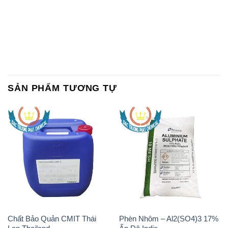
SẢN PHẨM TƯƠNG TỰ
Chất Bảo Quản CMIT Thái
Phèn Nhôm – Al2(SO4)3 17%
Lan Thailand
Ấn Độ India