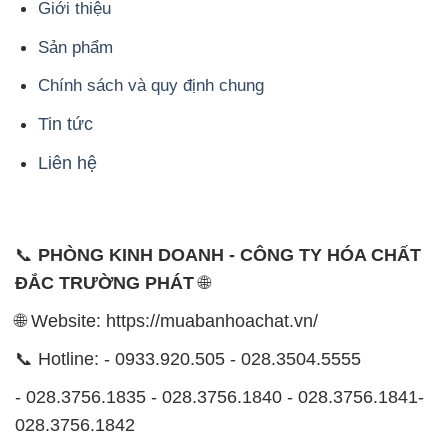
Tin tức
Liên hệ
📞
PHÒNG KINH DOANH - CÔNG TY HÓA CHẤT
ĐẮC TRƯỜNG PHÁT
🌐
🌐 Website: https://muabanhoachat.vn/
📞 Hotline: - 0933.920.505 - 028.3504.5555
- 028.3756.1835 - 028.3756.1840 - 028.3756.1841-
028.3756.1842
- 0932.660.696 - 0901.326.566 - 0906.387.866 -
0902.765.866
📧 Email: hoachat@dactruongphat.vn