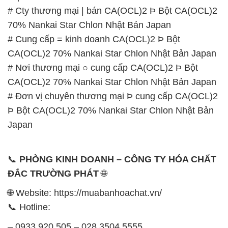
# Nơi thương mại ○ cung cấp CA(OCL)2 Þ Bột
CA(OCL)2 70% Nankai Star Chlon Nhật Bản Japan
# Đơn vị chuyên thương mại Þ cung cấp CA(OCL)2
Þ Bột CA(OCL)2 70% Nankai Star Chlon Nhật Bản
Japan
📞
PHÒNG KINH DOANH – CÔNG TY HÓA CHẤT
ĐẮC TRƯỜNG PHÁT
🌐
🌐 Website: https://muabanhoachat.vn/
📞 Hotline:
– 0933.920.505 – 028.3504.5555
– 028.3756.1835 – 028.3756.1840 –
028.3756.1841- 028.3756.1842
– 0932.660.696 – 0901.326.566 – 0906.387.866 –