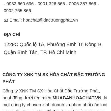
ĐỊA CHỈ
1229C Quốc lộ 1A, Phường Bình Trị Đông B,
Quận Bình Tân, TP. Hồ Chí Minh
CÔNG TY XNK TM SX HÓA CHẤT ĐẮC TRƯỜNG
PHÁT
Công ty XNK TM SX Hóa Chất Đắc Trường Phát,
hoạt động dưới tên miền
MUABANHOACHAT.VN
, là
một công ty chuyên kinh doanh và phân phối các loại
hóa chất công nghiệp để đáp ứng nhu cầu sử dụng
của khách hàng một cách tốt nhất.
Với cam kết mang đến sự hài lòng và đáp ứng nhu
cầu của khách hàng, chúng tôi cung cấp các sản