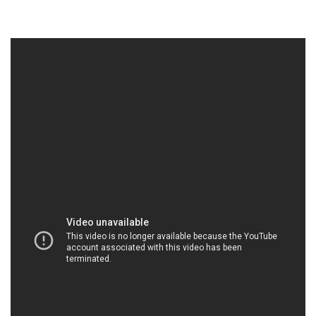
MUABANHOACHAT.VN | Công ty bán & thương
mại hóa chất tại Thành phố Hồ Chí Minh
Dịch vụ khách hàng là trái tim của chúng tôi. Chúng
tôi cam kết cung cấp dịch vụ tận tâm và linh hoạt,
luôn lắng nghe ý kiến của quý khách hàng để cải
thiện và phát triển không ngừng. Đối với chúng tôi,
mối quan hệ dài hạn và sự hài lòng của khách hàng
là ưu tiên hàng đầu.
Chúng tôi hiểu rằng việc tìm kiếm và mua hóa chất
có thể là một nhiệm vụ khó khăn và đầy thách thức.