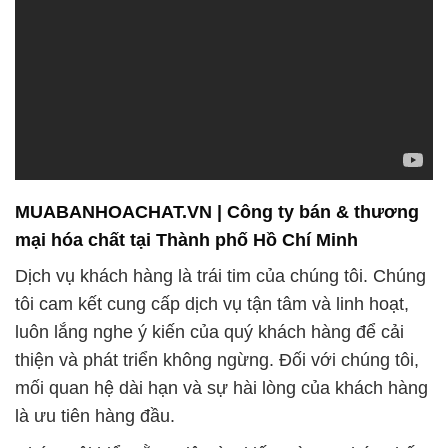
Chính vì vậy, chúng tôi tự hào là đối tác đáng tin cậy
của bạn. Đội ngũ nhân viên giàu kinh nghiệm của
chúng tôi sẽ luôn sẵn sàng hỗ trợ bạn trong việc
chọn lựa sản phẩm phù hợp nhất với nhu cầu cụ
thể của bạn. Bên cạnh đó, chúng tôi cam kết đáp
ứng mọi yêu cầu về chất lượng và thời gian giao
hàng để đảm bảo bạn có được sự hài lòng tối đa.
Những lợi ích khi hợp tác với chúng tôi:
1. Sản phẩm chất lượng: Chúng tôi cam kết cung
cấp các loại hóa chất chất lượng cao, được sản
xuất và kiểm định chặt chẽ để đảm bảo an toàn và
hiệu quả trong ứng dụng của bạn.
2. Sự đa dạng: Với danh mục sản phẩm đa dạng,
chúng tôi có thể cung cấp các loại hóa chất phục vụ
cho nhiều ngành công nghiệp khác nhau, từ hóa