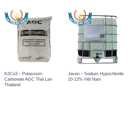
THÔNG TIN
Giới thiệu
Sản phẩm
Chính sách và quy định chung
Tin tức
Liên hệ
📞
PHÒNG KINH DOANH - CÔNG TY HÓA CHẤT
ĐẮC TRƯỜNG PHÁT
🌐
🌐 Website: https://muabanhoachat.vn/
📞 Hotline: - 0933.920.505 - 028.3504.5555