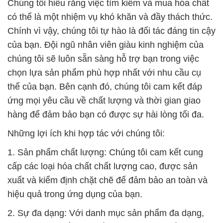
chất công nghiệp đến hóa chất nông nghiệp và
nhiều lĩnh vực khác.
3. Giá cả cạnh tranh: Chúng tôi luôn nỗ lực để đảm
bảo rằng bạn nhận được giá trị tốt nhất cho tiền của
mình. Chính sự hiệu quả trong quản lý và sản xuất
giúp chúng tôi duy trì mức giá cạnh tranh trên thị
trường.
4. Dịch vụ tư vấn chuyên nghiệp: Đội ngũ chuyên
gia của chúng tôi sẽ tư vấn bạn về cách sử dụng
sản phẩm một cách an toàn và hiệu quả, cũng như
giúp bạn giải quyết các thách thức trong quá trình
sử dụng hóa chất.
5. Giao hàng đúng hẹn: Chúng tôi luôn tuân thủ thời
gian giao hàng đã cam kết, đảm bảo rằng bạn có đủ
hóa chất cần thiết vào thời điểm cần.