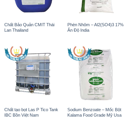
H2O2 – Hydrogen Peroxide
K2Co3 – Potassium
50% Thái Lan Solvay
Carbonate Mỹ USA