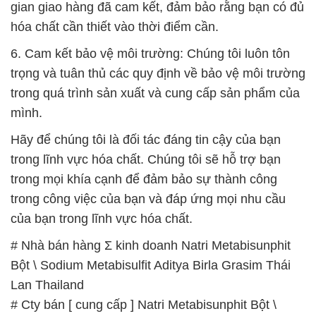
# Địa chỉ bán ÷ thương mại Natri Metabisunphit Bột
\ Sodium Metabisulfit Aditya Birla Grasim Thái Lan
Thailand
# Địa chỉ cung cấp Þ kinh doanh Natri Metabisunphit
Bột \ Sodium Metabisulfit Aditya Birla Grasim Thái
Lan Thailand
# Đơn vị chuyên thương mại ß bán Natri
Metabisunphit Bột \ Sodium Metabisulfit Aditya Birla
Grasim Thái Lan Thailand
# Công ty cung cấp { kinh doanh } Natri
Metabisunphit Bột \ Sodium Metabisulfit Aditya Birla
Grasim Thái Lan Thailand
# Cty chuyên phân phối Ω bán Natri Metabisunphit
Bột \ Sodium Metabisulfit Aditya Birla Grasim Thái
Lan Thailand
# Công ty thương mại │ cung cấp Natri