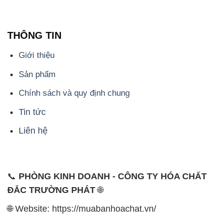
- 028.3756.1835 - 028.3756.1840 - 028.3756.1841-
028.3756.1842
- 0932.660.696 - 0901.326.566 - 0906.387.866 -
0902.765.866
📧 Email: hoachat@dactruongphat.vn
ĐỊA CHỈ
1229C Quốc lộ 1A, Phường Bình Trị Đông B,
Quận Bình Tân, TP. Hồ Chí Minh
CÔNG TY XNK TM SX HÓA CHẤT ĐẮC TRƯỜNG
PHÁT
Công ty XNK TM SX Hóa Chất Đắc Trường Phát,