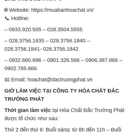
Thứ 7: Buổi sáng: từ 8h đến 11h – Buổi chiều: từ
12h30 đến 16h
Chủ nhật: Nghỉ chủ nhật hàng tuần
Chúng tôi rất trân trọng thời gian và cam kết tuân
thủ giờ làm việc để đảm bảo sự hỗ trợ tốt nhất cho
khách hàng và đảm bảo hiệu suất công việc cao
nhất của nhân viên.
BẢN ĐỒ MAP TẠI CÔNG TY HÓA CHẤT ĐẮC
TRƯỜNG PHÁT
ĐỊA CHỈ: 1229C Quốc lộ 1A, Phường Bình Trị
Đông B, Quận Bình Tân, Sài Gòn TP. Hồ Chí
Minh