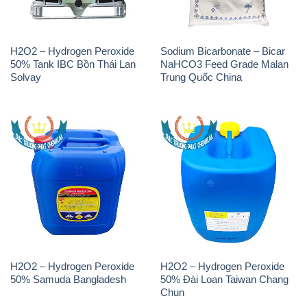
K2Co3 – Potassium
Javen – Sodium Hypochlorite
Carbonate AGC Thái Lan
10-12% Việt Nam
Thailand