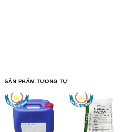
Chất Bảo Quản CMIT Thái
Phèn Nhôm – Al2(SO4)3 17%
Lan Thailand
Ấn Độ India
Chất tạo bọt Las P Tico Tank
Sodium Benzoate – Mốc Bột
IBC Bồn Việt Nam
Kalama Food Grade Mỹ Usa