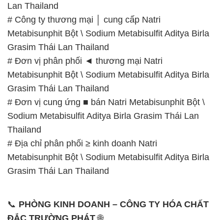
📞 Hotline:
– 0933.920.505 – 028.3504.5555
– 028.3756.1835 – 028.3756.1840 –
028.3756.1841- 028.3756.1842
– 0932.660.696 – 0901.326.566 – 0906.387.866 –
0902.765.866
📧 Email: hoachat@dactruongphat.vn
GIỜ LÀM VIỆC TẠI CÔNG TY HÓA CHẤT ĐẮC
TRƯỜNG PHÁT
Thời gian làm việc
tại Hóa Chất Đắc Trường Phát
được tổ chức như sau:
Thứ 2 đến thứ 6: Buổi sáng: từ 8h đến 11h – Buổi
chiều: từ 12h30 đến 17h