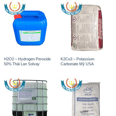
H2O2 – Hydrogen Peroxide
Sodium Bicarbonate – Bicar
50% Tank IBC Bồn Thái Lan
NaHCO3 Feed Grade Malan
Solvay
Trung Quốc China
H2O2 – Hydrogen Peroxide
H2O2 – Hydrogen Peroxide
50% Samuda Bangladesh
50% Đài Loan Taiwan Chang
Chun