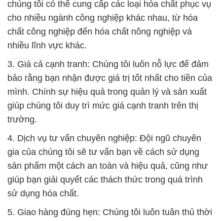
6. Cam kết bảo vệ môi trường: Chúng tôi luôn tôn
trọng và tuân thủ các quy định về bảo vệ môi trường
trong quá trình sản xuất và cung cấp sản phẩm của
mình.
Hãy để chúng tôi là đối tác đáng tin cậy của bạn
trong lĩnh vực hóa chất. Chúng tôi sẽ hỗ trợ bạn
trong mọi khía cạnh để đảm bảo sự thành công
trong công việc của bạn và đáp ứng mọi nhu cầu
của bạn trong lĩnh vực hóa chất.
# Nhà bán hàng Σ kinh doanh Natri Metabisunphit
Bột \ Sodium Metabisulfit Aditya Birla Grasim Thái
Lan Thailand
# Cty bán [ cung cấp ] Natri Metabisunphit Bột \
Sodium Metabisulfit Aditya Birla Grasim Thái Lan
Thailand