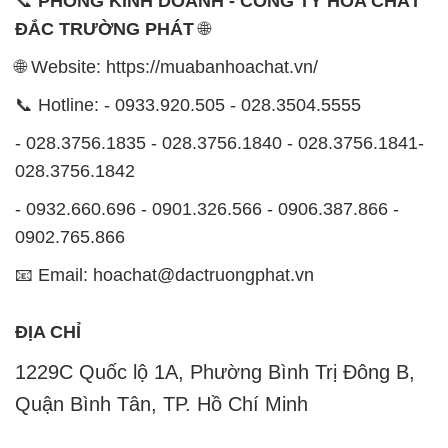
📞
PHÒNG KINH DOANH - CÔNG TY HÓA CHẤT
ĐẮC TRƯỜNG PHÁT
🌐
🌐 Website: https://muabanhoachat.vn/
📞 Hotline: - 0933.920.505 - 028.3504.5555
- 028.3756.1835 - 028.3756.1840 - 028.3756.1841-
028.3756.1842
- 0932.660.696 - 0901.326.566 - 0906.387.866 -
0902.765.866
📧 Email: hoachat@dactruongphat.vn
ĐỊA CHỈ
1229C Quốc lộ 1A, Phường Bình Trị Đông B,
Quận Bình Tân, TP. Hồ Chí Minh