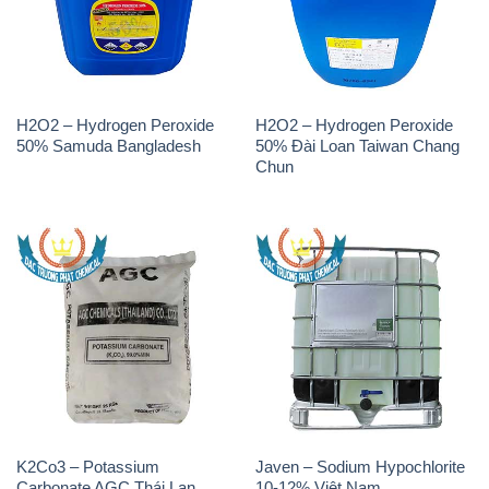
H2O2 – Hydrogen Peroxide
H2O2 – Hydrogen Peroxide
50% Samuda Bangladesh
50% Đài Loan Taiwan Chang
Chun
K2Co3 – Potassium
Javen – Sodium Hypochlorite
Carbonate AGC Thái Lan
10-12% Việt Nam