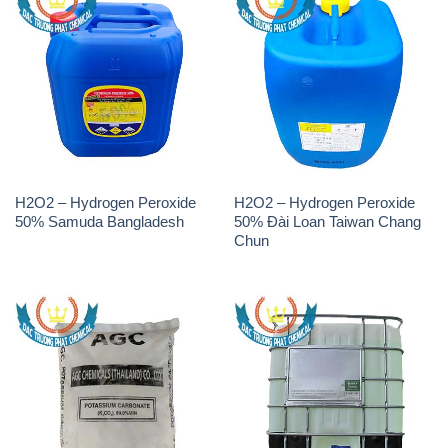
H2O2 – Hydrogen Peroxide
H2O2 – Hydrogen Peroxide
50% Samuda Bangladesh
50% Đài Loan Taiwan Chang
Chun
K2Co3 – Potassium
Javen – Sodium Hypochlorite
Carbonate AGC Thái Lan
10-12% Việt Nam
Thailand