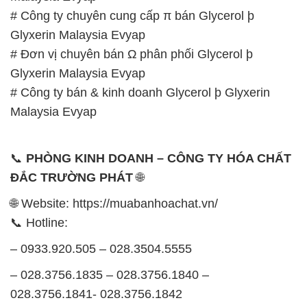
# Công ty bán & kinh doanh Glycerol þ Glyxerin
Malaysia Evyap
📞
PHÒNG KINH DOANH – CÔNG TY HÓA CHẤT
ĐẮC TRƯỜNG PHÁT
🌐
🌐 Website: https://muabanhoachat.vn/
📞 Hotline:
– 0933.920.505 – 028.3504.5555
– 028.3756.1835 – 028.3756.1840 –
028.3756.1841- 028.3756.1842
– 0932.660.696 – 0901.326.566 – 0906.387.866 –
0902.765.866
📧 Email: hoachat@dactruongphat.vn
GIỜ LÀM VIỆC TẠI CÔNG TY HÓA CHẤT ĐẮC