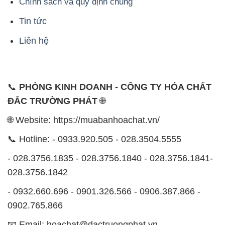
📞
PHÒNG KINH DOANH - CÔNG TY HÓA CHẤT
ĐẮC TRƯỜNG PHÁT
🌐
🌐 Website: https://muabanhoachat.vn/
📞 Hotline: - 0933.920.505 - 028.3504.5555
- 028.3756.1835 - 028.3756.1840 - 028.3756.1841-
028.3756.1842
- 0932.660.696 - 0901.326.566 - 0906.387.866 -
0902.765.866
📧 Email: hoachat@dactruongphat.vn
ĐỊA CHỈ
1229C Quốc lộ 1A, Phường Bình Trị Đông B,