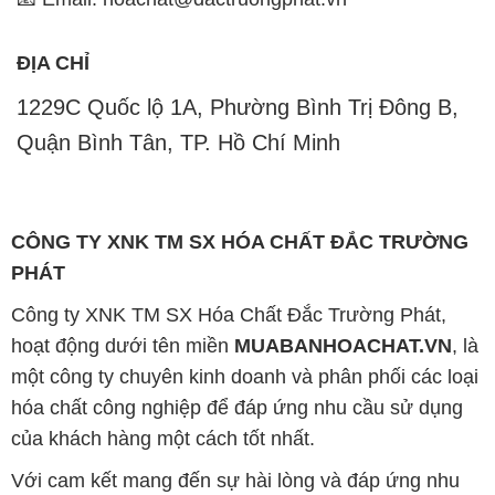
Quận Bình Tân, TP. Hồ Chí Minh
CÔNG TY XNK TM SX HÓA CHẤT ĐẮC TRƯỜNG
PHÁT
Công ty XNK TM SX Hóa Chất Đắc Trường Phát,
hoạt động dưới tên miền
MUABANHOACHAT.VN
, là
một công ty chuyên kinh doanh và phân phối các loại
hóa chất công nghiệp để đáp ứng nhu cầu sử dụng
của khách hàng một cách tốt nhất.
Với cam kết mang đến sự hài lòng và đáp ứng nhu
cầu của khách hàng, chúng tôi cung cấp các sản
phẩm chất lượng cao với giá thành hợp lý. Chúng tôi
đặt tiêu chí hàng đầu là kinh doanh mà không bao
giờ xao lạc uy tín. Chúng tôi luôn ý thức rằng những