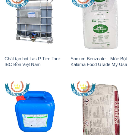
Chất tạo bọt Las P Tico Tank
Sodium Benzoate – Mốc Bột
IBC Bồn Việt Nam
Kalama Food Grade Mỹ Usa
H2O2 – Hydrogen Peroxide
K2Co3 – Potassium
50% Thái Lan Solvay
Carbonate Mỹ USA