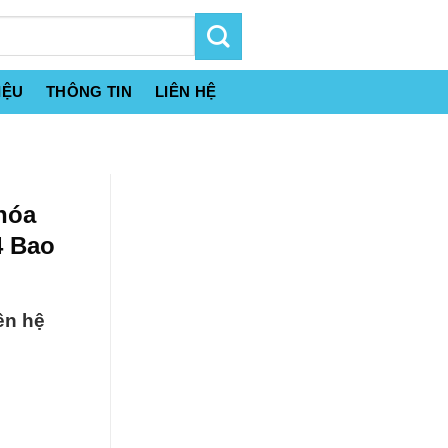
IỆU
THÔNG TIN
LIÊN HỆ
hóa
4 Bao
ên hệ