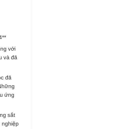
4**
ọng với
u và đã
ọc đã
 Những
ều ứng
ung sắt
g nghiệp