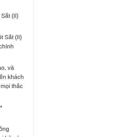
ắt (II)
 Sắt (II)
chính
ảo, và
đến khách
 mọi thắc
*
công