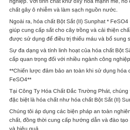
nghiệp. Với tính chất khử oxy hóa mạnh mẽ, nó đ
chất gây ô nhiễm và làm sạch nguồn nước.
Ngoài ra, hóa chất Bột Sắt (II) Sunphat * FeSO4
giúp cung cấp sắt cho cây trồng và cải thiện chấ
được sử dụng để điều trị thiếu máu và bổ sung s
Sự đa dạng và tính linh hoạt của hóa chất Bột S
cấp quan trọng đối với nhiều ngành công nghiệp,
**Chiến lược đảm bảo an toàn khi sử dụng hóa ch
FeSO4**
Tại Công Ty Hóa Chất Đắc Trường Phát, chúng tô
đặc biệt là hóa chất như hóa chất Bột Sắt (II)
Chúng tôi áp dụng các biện pháp an toàn nghiêm
chất, đồng thời cung cấp hướng dẫn và đào tạo
và hiệu quả.