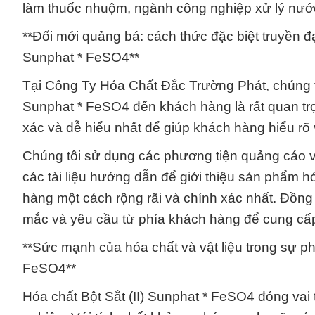
làm thuốc nhuộm, ngành công nghiệp xử lý nước,
**Đổi mới quảng bá: cách thức đặc biệt truyền đạ
Sunphat * FeSO4**
Tại Công Ty Hóa Chất Đắc Trường Phát, chúng tôi 
Sunphat * FeSO4 đến khách hàng là rất quan trọ
xác và dễ hiểu nhất để giúp khách hàng hiểu rõ
Chúng tôi sử dụng các phương tiện quảng cáo và 
các tài liệu hướng dẫn để giới thiệu sản phẩm h
hàng một cách rộng rãi và chính xác nhất. Đồng
mắc và yêu cầu từ phía khách hàng để cung cấp t
**Sức mạnh của hóa chất và vật liệu trong sự phá
FeSO4**
Hóa chất Bột Sắt (II) Sunphat * FeSO4 đóng vai 