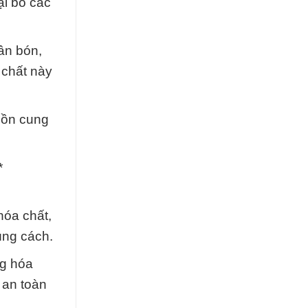
ại bỏ các
ân bón,
 chất này
guồn cung
*
hóa chất,
úng cách.
ng hóa
 an toàn