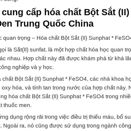
ung cấp hóa chất Bột Sắt (II)
Đen Trung Quốc China
 quan trọng – Hóa chất Bột Sắt (II) Sunphat * FeSO
ọi là Sắt(II) sunfat, là một hợp chất hóa học quan tr
hác nhau. Hợp chất này đã được khám phá từ khá lâ
công nghiệp và y học.
a chất Bột Sắt (II) Sunphat * FeSO4, các nhà khoa h
 oxy hóa, và tính tan trong nước của hợp chất này.
ng hóa chất Bột Sắt (II) Sunphat * FeSO4 trong nhi
t thuốc men.
g dụng rộng rãi trong việc điều trị thiếu máu, bổ s
ắt. Ngoài ra, nó cũng được sử dụng trong ngành côn