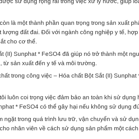
ược sử dụng rộng rãi trong việc xử lý nước, giúp lo
 còn là một thành phần quan trọng trong sản xuất ph
t lượng đất đai. Đối với ngành công nghiệp y tế, hợp
ắt cho cơ thể.
ắt (II) Sunphat * FeSO4 đã giúp nó trở thành một n
 từ sản xuất đến y tế và môi trường.
ất trong công việc – Hóa chất Bột Sắt (II) Sunphat 
i luôn coi trọng việc đảm bảo an toàn khi sử dụng 
 Sunphat * FeSO4 có thể gây hại nếu không sử dụng đ
 ngặt trong quá trình lưu trữ, vận chuyển và sử dụ
 cho nhân viên về cách sử dụng sản phẩm một cách