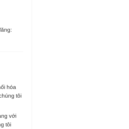
đăng:
hối hóa
chúng tôi
àng với
g tôi