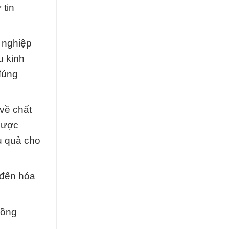
 tin
 nghiệp
u kinh
đúng
về chất
dược
u quả cho
 đến hóa
.
Đồng