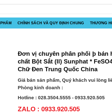
 PHẨM
CHÍNH SÁCH VÀ QUY ĐỊNH CHUNG
THƯƠNG H
Đơn vị chuyên phân phối þ bán 
chất Bột Sắt (II) Sunphat * FeSO
Chữ Đen Trung Quốc China
Giá bán sản phẩm, Quý khách vui lòng li
Phòng kinh doanh :
Hotline : 028.3504.5555 - 0933.920.505
ZALO : 0933.920.505