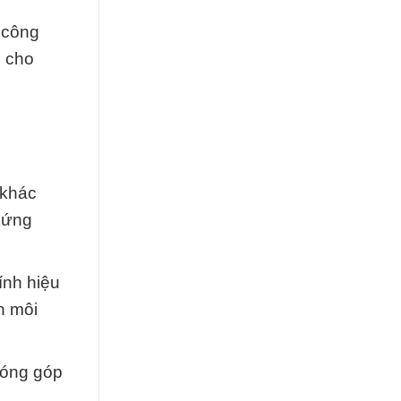
h công
n cho
 khác
 ứng
ính hiệu
n môi
đóng góp