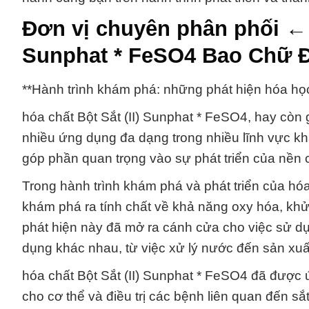
Đơn vị chuyên phân phối ← c
Sunphat * FeSO4 Bao Chữ 
**Hành trình khám phá: những phát hiện hóa học
hóa chất Bột Sắt (II) Sunphat * FeSO4, hay còn g
nhiều ứng dụng đa dạng trong nhiều lĩnh vực k
góp phần quan trọng vào sự phát triển của nền 
Trong hành trình khám phá và phát triển của hó
khám phá ra tính chất về khả năng oxy hóa, khử
phát hiện này đã mở ra cánh cửa cho việc sử dụ
dụng khác nhau, từ việc xử lý nước đến sản xuấ
hóa chất Bột Sắt (II) Sunphat * FeSO4 đã được ứn
cho cơ thể và điều trị các bệnh liên quan đến s