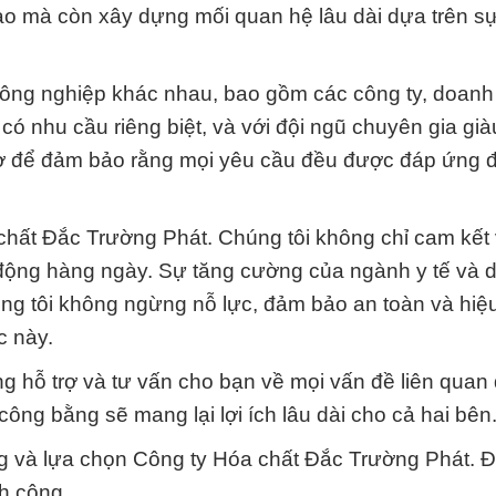
o mà còn xây dựng mối quan hệ lâu dài dựa trên sự
công nghiệp khác nhau, bao gồm các công ty, doanh
có nhu cầu riêng biệt, và với đội ngũ chuyên gia già
trợ để đảm bảo rằng mọi yêu cầu đều được đáp ứng 
 chất Đắc Trường Phát. Chúng tôi không chỉ cam kết 
t động hàng ngày. Sự tăng cường của ngành y tế và 
úng tôi không ngừng nỗ lực, đảm bảo an toàn và hiệ
c này.
g hỗ trợ và tư vấn cho bạn về mọi vấn đề liên quan
ông bằng sẽ mang lại lợi ích lâu dài cho cả hai bên
g và lựa chọn Công ty Hóa chất Đắc Trường Phát. 
nh công.