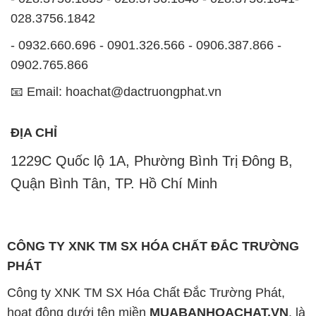
028.3756.1842
- 0932.660.696 - 0901.326.566 - 0906.387.866 -
0902.765.866
📧 Email: hoachat@dactruongphat.vn
ĐỊA CHỈ
1229C Quốc lộ 1A, Phường Bình Trị Đông B,
Quận Bình Tân, TP. Hồ Chí Minh
CÔNG TY XNK TM SX HÓA CHẤT ĐẮC TRƯỜNG
PHÁT
Công ty XNK TM SX Hóa Chất Đắc Trường Phát,
hoạt động dưới tên miền
MUABANHOACHAT.VN
, là