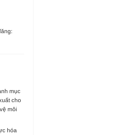
đăng:
danh mục
xuất cho
 vệ môi
vực hóa