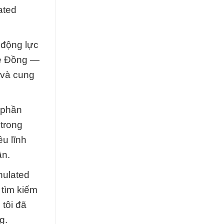
ated
 động lực
te Đồng —
 và cung
 phần
trong
ều lĩnh
ận.
nulated
 tìm kiếm
 tôi đã
g.