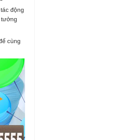
 tác động
n tưởng
để cùng