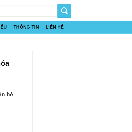
IỆU
THÔNG TIN
LIÊN HỆ
hóa
—
ên hệ