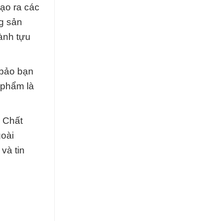
tạo ra các
g sản
ành tựu
 bảo bạn
 phẩm là
. Chất
goài
và tin