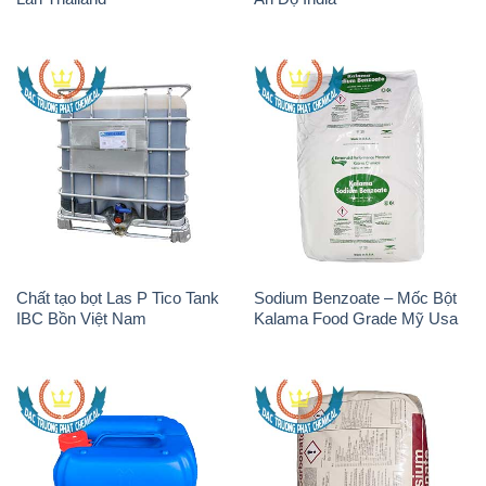
Chất tạo bọt Las P Tico Tank
Sodium Benzoate – Mốc Bột
IBC Bồn Việt Nam
Kalama Food Grade Mỹ Usa
H2O2 – Hydrogen Peroxide
K2Co3 – Potassium
50% Thái Lan Solvay
Carbonate Mỹ USA