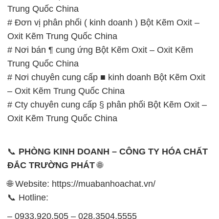
📞
PHÒNG KINH DOANH – CÔNG TY HÓA CHẤT
ĐẮC TRƯỜNG PHÁT
🌐
🌐 Website: https://muabanhoachat.vn/
📞 Hotline:
– 0933.920.505 – 028.3504.5555
– 028.3756.1835 – 028.3756.1840 –
028.3756.1841- 028.3756.1842
– 0932.660.696 – 0901.326.566 – 0906.387.866 –
0902.765.866
📧 Email: hoachat@dactruongphat.vn
GIỜ LÀM VIỆC TẠI CÔNG TY HÓA CHẤT ĐẮC
TRƯỜNG PHÁT