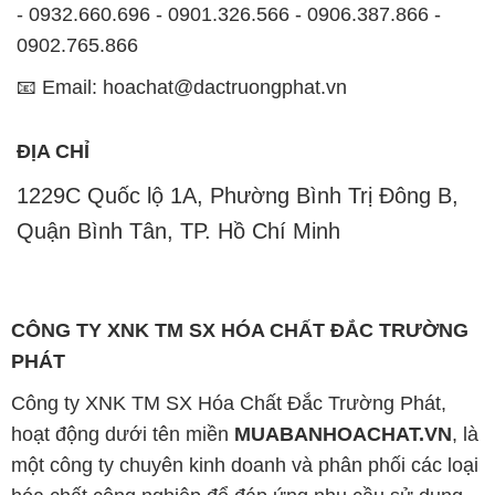
CÔNG TY XNK TM SX HÓA CHẤT ĐẮC TRƯỜNG
PHÁT
Công ty XNK TM SX Hóa Chất Đắc Trường Phát,
hoạt động dưới tên miền
MUABANHOACHAT.VN
, là
một công ty chuyên kinh doanh và phân phối các loại
hóa chất công nghiệp để đáp ứng nhu cầu sử dụng
của khách hàng một cách tốt nhất.
Với cam kết mang đến sự hài lòng và đáp ứng nhu
cầu của khách hàng, chúng tôi cung cấp các sản
phẩm chất lượng cao với giá thành hợp lý. Chúng tôi
đặt tiêu chí hàng đầu là kinh doanh mà không bao
giờ xao lạc uy tín. Chúng tôi luôn ý thức rằng những
sản phẩm chúng tôi cung cấp phải đảm bảo chất
lượng và làm hài lòng đối tác. Đồng thời, chúng tôi