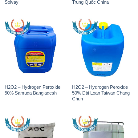
H2O2 – Hydrogen Peroxide
H2O2 – Hydrogen Peroxide
50% Samuda Bangladesh
50% Đài Loan Taiwan Chang
Chun
K2Co3 – Potassium
Javen – Sodium Hypochlorite
Carbonate AGC Thái Lan
10-12% Việt Nam
Thailand