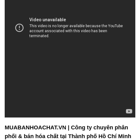
MUABANHOACHAT.VN | Công ty chuyên phân
phối & bán hóa chất tại Thành phố Hồ Chí Minh
Công ty Hóa chất Đắc Trường Phát tự hào là đối tác
tin cậy hàng đầu trong lĩnh vực bán và phân phối
hóa chất. Chúng tôi không chỉ là nhà cung cấp sản
phẩm, mà còn là đối tác đáng tin cậy mà khách
hàng và đối tác có thể dựa vào.
Chúng tôi hiểu rằng quyết định lựa chọn sản phẩm
hóa chất phù hợp là quan trọng đối với mọi doanh
nghiệp. Với tầm nhìn và cam kết của chúng tôi,