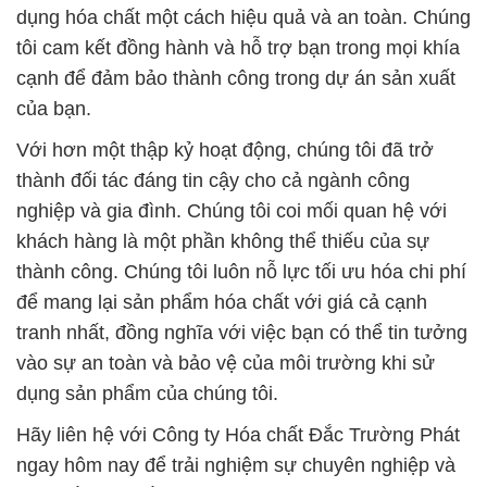
thành công. Chúng tôi luôn nỗ lực tối ưu hóa chi phí
để mang lại sản phẩm hóa chất với giá cả cạnh
tranh nhất, đồng nghĩa với việc bạn có thể tin tưởng
vào sự an toàn và bảo vệ của môi trường khi sử
dụng sản phẩm của chúng tôi.
Hãy liên hệ với Công ty Hóa chất Đắc Trường Phát
ngay hôm nay để trải nghiệm sự chuyên nghiệp và
cam kết với chất lượng mà chúng tôi luôn mang
đến. Chúng tôi xem đây là trách nhiệm của mình đối
với cộng đồng và hành tinh này.
# Nhà kinh doanh ƒ bán Bột Kẽm Oxit – Oxit Kẽm
Trung Quốc China
# Đơn vị chuyên cung ứng → bán Bột Kẽm Oxit –
Oxit Kẽm Trung Quốc China
# Địa chỉ chuyên bán ⌠ phân phối Bột Kẽm Oxit –
Oxit Kẽm Trung Quốc China