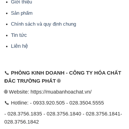
📞
PHÒNG KINH DOANH - CÔNG TY HÓA CHẤT
ĐẮC TRƯỜNG PHÁT
🌐
🌐 Website: https://muabanhoachat.vn/
📞 Hotline: - 0933.920.505 - 028.3504.5555
- 028.3756.1835 - 028.3756.1840 - 028.3756.1841-
028.3756.1842
- 0932.660.696 - 0901.326.566 - 0906.387.866 -
0902.765.866
📧 Email: hoachat@dactruongphat.vn
ĐỊA CHỈ
1229C Quốc lộ 1A, Phường Bình Trị Đông B,
Quận Bình Tân, TP. Hồ Chí Minh