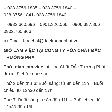
Thời gian làm việc
tại Hóa Chất Đắc Trường Phát
được tổ chức như sau:
Thứ 2 đến thứ 6: Buổi sáng: từ 8h đến 11h – Buổi
chiều: từ 12h30 đến 17h
Thứ 7: Buổi sáng: từ 8h đến 11h – Buổi chiều: từ
12h30 đến 16h
Chủ nhật: Nghỉ chủ nhật hàng tuần
Chúng tôi rất trân trọng thời gian và cam kết tuân
thủ giờ làm việc để đảm bảo sự hỗ trợ tốt nhất cho
khách hàng và đảm bảo hiệu suất công việc cao
nhất của nhân viên.
BẢN ĐỒ MAP TẠI CÔNG TY HÓA CHẤT ĐẮC
TRƯỜNG PHÁT
ĐỊA CHỈ: 1229C Quốc lộ 1A, Phường Bình Trị