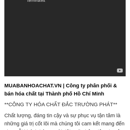
sàng lắng nghe và hiểu rõ nhu cầu của quý khách
hàng.
Công ty Hóa chất Đắc Trường Phát tự hào là đơn vị
hàng đầu chuyên cung cấp các sản phẩm hóa chất
chất lượng cao tại thị trường Việt Nam. “Chất
Lượng Đích Thực, Uy Tín Chắp Cánh” không chỉ là
khẩu hiệu, mà là tôn chỉ chúng tôi thực hiện mỗi
ngày.
Chúng tôi không ngừng nỗ lực để cung cấp các giải
pháp tối ưu cho khách hàng, hỗ trợ tận tâm và sự
hiểu biết sâu sắc về ngành công nghiệp cao su. Hy
vọng được hợp tác cùng bạn để đảm bảo sự thành
công và phát triển bền vững trong ngành này.
Chào mừng bạn đến với Công ty Hóa Chất Đắc
Trường Phát, đối tác uy tín hàng đầu trong lĩnh vực