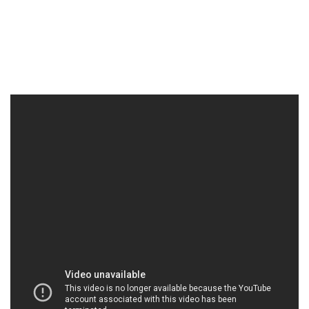
MUABANHOACHAT.VN | Công ty phân phối &
bán hóa chất tại Thành phố Hồ Chí Minh
**CÔNG TY HÓA CHẤT ĐẮC TRƯỜNG PHÁT**
Chất lượng, đáng tin cậy và sự phục vụ tận tâm là
những giá trị cốt lõi mà chúng tôi cam kết mang đến
cho mỗi khách hàng. Với đội ngũ nhân viên chuyên
nghiệp và giàu kinh nghiệm, chúng tôi luôn sẵn