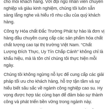
cung cấp hóa chất tại Việt Nam. Đội ngũ chuyên
nghiệp của chúng tôi sẵn sàng nghiên cứu và đưa
ra các giải pháp đột phá, giúp khách hàng giảm chi
phí, tăng hiệu suất và đáp ứng mọi thách thức công
nghiệp một cách hiệu quả.
Chúng tôi tin rằng niềm tin của bạn là nguồn động
viên quý báu, và chúng tôi cam kết không ngừng
phấn đấu để đáp ứng và vượt qua mọi mong đợi
của khách hàng. Hãy để Công ty Hóa Chất Đắc
Trường Phát là đối tác đáng tin cậy của bạn trên
con đường thành công kinh doanh.
***Chúng tôi luôn sẵn sàng đồng hành và hỗ trợ bạn
trong việc chọn lựa sản phẩm phù hợp nhất với nhu
cầu cụ thể của bạn.***
# Cty phân phối Ω kinh doanh hóa chất Bột