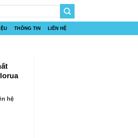
IỆU
THÔNG TIN
LIÊN HỆ
hất
lorua
ên hệ