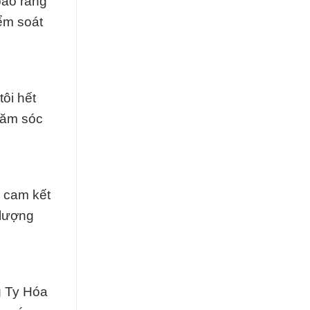
bảo rằng
ểm soát
ôi hết
hăm sóc
ự cam kết
 lượng
g Ty Hóa