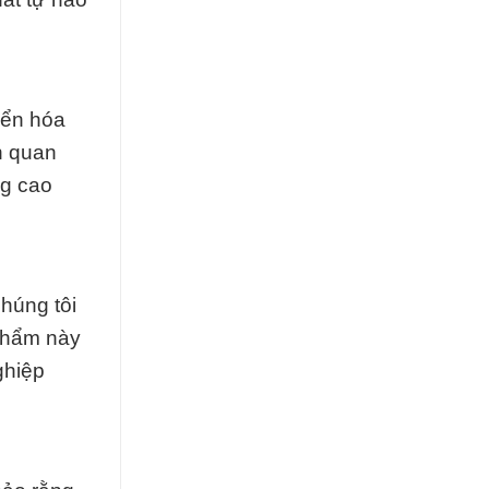
iển hóa
n quan
ng cao
húng tôi
phẩm này
ghiệp