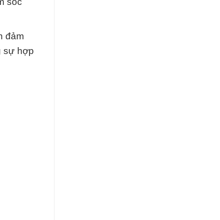
m sóc
òn đảm
g sự hợp