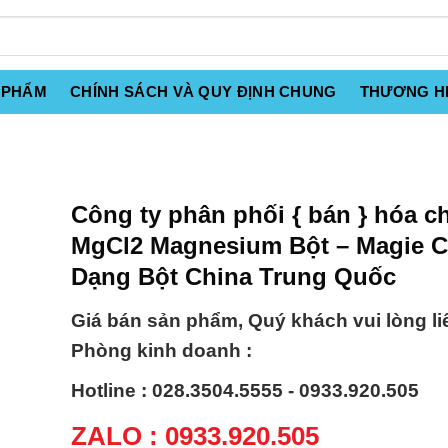
 PHẨM
CHÍNH SÁCH VÀ QUY ĐỊNH CHUNG
THƯƠNG H
Công ty phân phối { bán } hóa c
MgCl2 Magnesium Bột – Magie C
Dạng Bột China Trung Quốc
Giá bán sản phẩm, Quý khách vui lòng li
Phòng kinh doanh :
Hotline : 028.3504.5555 - 0933.920.505
ZALO : 0933.920.505