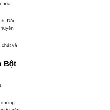
p hóa
nh, Đắc
 chuyên
 chất và
m Bột
G
g những
át tự hào