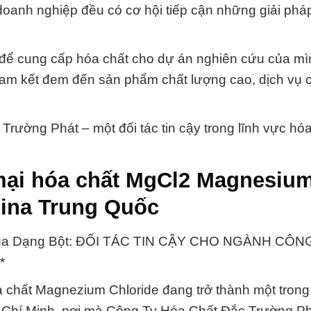
oanh nghiệp đều có cơ hội tiếp cận những giải phá
y để cung cấp hóa chất cho dự án nghiên cứu của mì
cam kết đem đến sản phẩm chất lượng cao, dịch vụ
ường Phát – một đối tác tin cậy trong lĩnh vực hóa
mại hóa chất MgCl2 Magnesiu
hina Trung Quốc
orua Dạng Bột: ĐỐI TÁC TIN CẬY CHO NGÀNH CÔN
*
a chất Magnezium Chloride đang trở thành một tron
Hồ Chí Minh, nơi mà Công Ty Hóa Chất Đắc Trường Ph