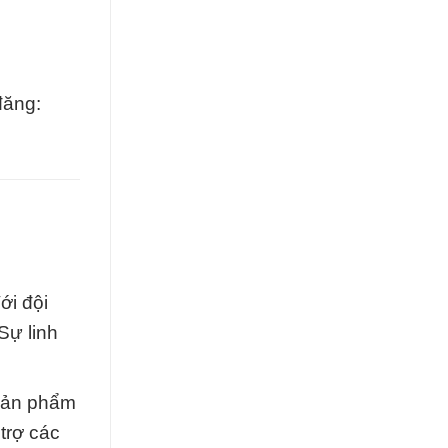
đăng:
ới đội
Sự linh
 sản phẩm
trợ các