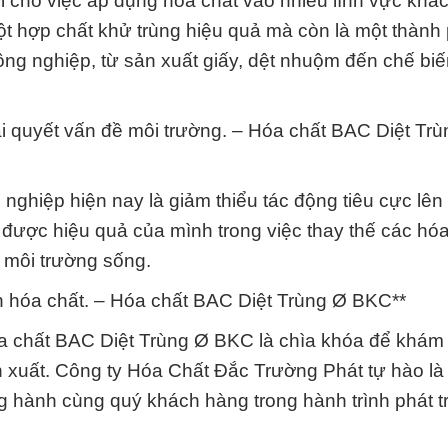
i cho việc áp dụng hóa chất vào nhiều lĩnh vực khá
t hợp chất khử trùng hiệu quả mà còn là một thành
công nghiệp, từ sản xuất giấy, dệt nhuộm đến chế bi
ải quyết vấn đề môi trường. – Hóa chất BAC Diệt Tr
nghiệp hiện nay là giảm thiểu tác động tiêu cực lên
được hiệu quả của mình trong việc thay thế các hóa
ệ môi trường sống.
n hóa chất. – Hóa chất BAC Diệt Trùng Ø BKC**
óa chất BAC Diệt Trùng Ø BKC là chìa khóa để khám
 xuất. Công ty Hóa Chất Đắc Trường Phát tự hào là 
 hành cùng quý khách hàng trong hành trình phát tr