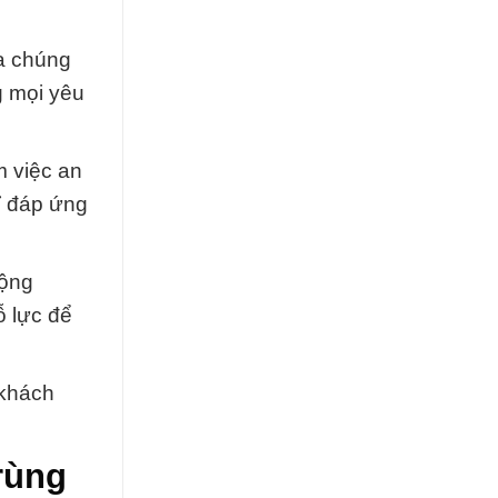
a chúng
g mọi yêu
m việc an
ỉ đáp ứng
cộng
ỗ lực để
 khách
rùng