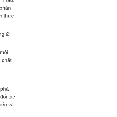
c nhau.
 phần
ến thực
ùng Ø
 môi
 chất
 phá
đối tác
iển và