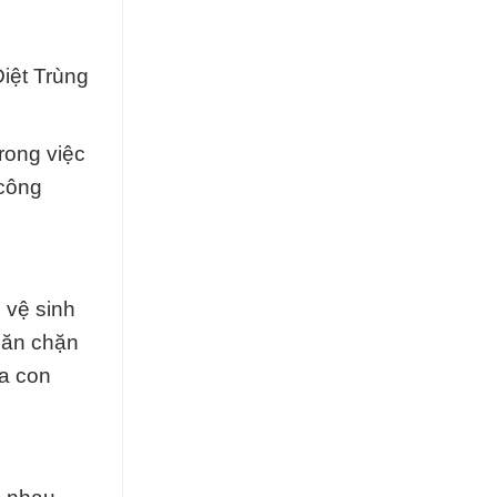
iệt Trùng
rong việc
 công
 vệ sinh
ngăn chặn
ủa con