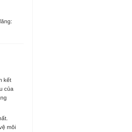
đăng:
m kết
u của
ạng
ất.
 vệ môi