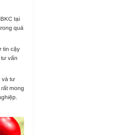
 BKC tại
trong quá
 tin cậy
 tư vấn
 và tư
 rất mong
nghiệp.