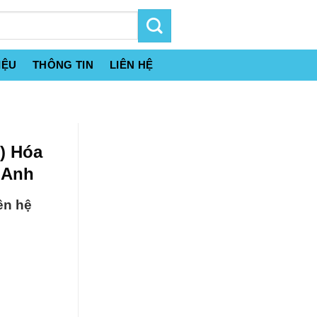
IỆU
THÔNG TIN
LIÊN HỆ
) Hóa
 Anh
ên hệ