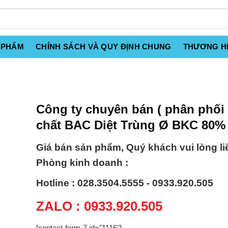
 PHẨM
CHÍNH SÁCH VÀ QUY ĐỊNH CHUNG
THƯƠNG H
Công ty chuyên bán ( phân phối 
chất BAC Diệt Trùng Ø BKC 80%
Giá bán sản phẩm, Quý khách vui lòng li
Phòng kinh doanh :
Hotline : 028.3504.5555 - 0933.920.505
ZALO : 0933.920.505
[contact-form-7 id="1116"]