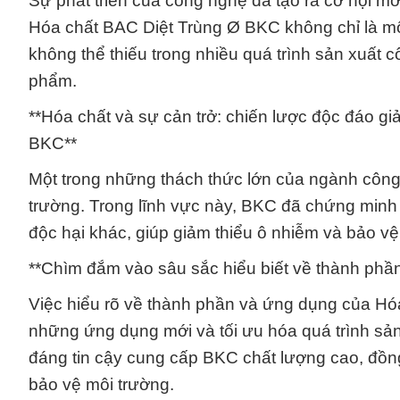
Sự phát triển của công nghệ đã tạo ra cơ hội mớ
Hóa chất BAC Diệt Trùng Ø BKC không chỉ là mộ
không thể thiếu trong nhiều quá trình sản xuất 
phẩm.
**Hóa chất và sự cản trở: chiến lược độc đáo gi
BKC**
Một trong những thách thức lớn của ngành công 
trường. Trong lĩnh vực này, BKC đã chứng minh 
độc hại khác, giúp giảm thiểu ô nhiễm và bảo v
**Chìm đắm vào sâu sắc hiểu biết về thành phầ
Việc hiểu rõ về thành phần và ứng dụng của H
những ứng dụng mới và tối ưu hóa quá trình sản
đáng tin cậy cung cấp BKC chất lượng cao, đồng
bảo vệ môi trường.