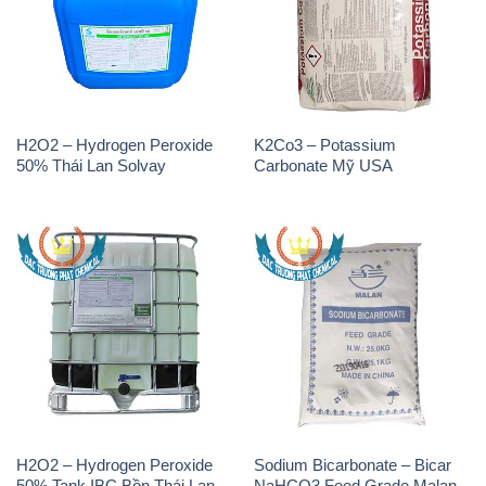
H2O2 – Hydrogen Peroxide
K2Co3 – Potassium
50% Thái Lan Solvay
Carbonate Mỹ USA
H2O2 – Hydrogen Peroxide
Sodium Bicarbonate – Bicar
50% Tank IBC Bồn Thái Lan
NaHCO3 Feed Grade Malan