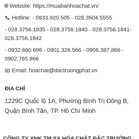
028.3756.1842
- 0932.660.696 - 0901.326.566 - 0906.387.866 -
0902.765.866
📧 Email: hoachat@dactruongphat.vn
ĐỊA CHỈ
1229C Quốc lộ 1A, Phường Bình Trị Đông B,
Quận Bình Tân, TP. Hồ Chí Minh
CÔNG TY XNK TM SX HÓA CHẤT ĐẮC TRƯỜNG
PHÁT
Công ty XNK TM SX Hóa Chất Đắc Trường Phát,
hoạt động dưới tên miền
MUABANHOACHAT.VN
, là
một công ty chuyên kinh doanh và phân phối các loại