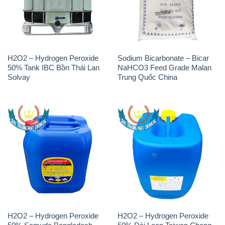
50% Tank IBC Bồn Thái Lan
NaHCO3 Feed Grade Malan
Solvay
Trung Quốc China
H2O2 – Hydrogen Peroxide
H2O2 – Hydrogen Peroxide
50% Samuda Bangladesh
50% Đài Loan Taiwan Chang
Chun