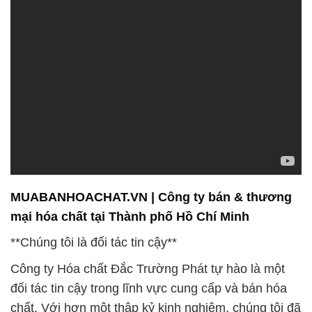
MUABANHOACHAT.VN | Công ty bán & thương
mại hóa chất tại Thành phố Hồ Chí Minh
**Chúng tôi là đối tác tin cậy**
Công ty Hóa chất Đắc Trường Phát tự hào là một
đối tác tin cậy trong lĩnh vực cung cấp và bán hóa
chất. Với hơn một thập kỷ kinh nghiệm, chúng tôi đã
xây dựng một tên tuổi vững chắc và được biết đến
trong ngành. Sự tin tưởng của khách hàng và đối
tác là nguồn động viên quan trọng, thúc đẩy chúng
tôi không ngừng phát triển và hoàn thiện dịch vụ