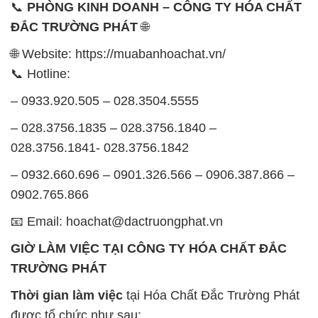
– 0933.920.505 – 028.3504.5555
– 028.3756.1835 – 028.3756.1840 –
028.3756.1841- 028.3756.1842
– 0932.660.696 – 0901.326.566 – 0906.387.866 –
0902.765.866
📧 Email: hoachat@dactruongphat.vn
GIỜ LÀM VIỆC TẠI CÔNG TY HÓA CHẤT ĐẮC
TRƯỜNG PHÁT
Thời gian làm việc
tại Hóa Chất Đắc Trường Phát
được tổ chức như sau:
Thứ 2 đến thứ 6: Buổi sáng: từ 8h đến 11h – Buổi
chiều: từ 12h30 đến 17h
Thứ 7: Buổi sáng: từ 8h đến 11h – Buổi chiều: từ