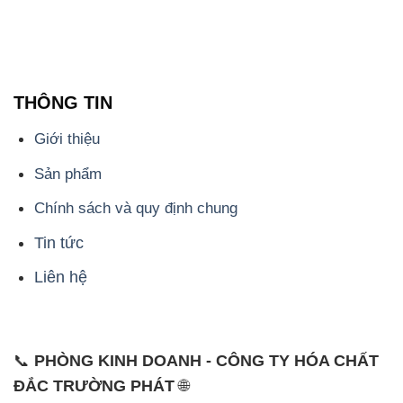
Giới thiệu
Sản phẩm
Chính sách và quy định chung
Tin tức
Liên hệ
📞
PHÒNG KINH DOANH - CÔNG TY HÓA CHẤT
ĐẮC TRƯỜNG PHÁT
🌐
🌐 Website: https://muabanhoachat.vn/
📞 Hotline: - 0933.920.505 - 028.3504.5555
- 028.3756.1835 - 028.3756.1840 - 028.3756.1841-